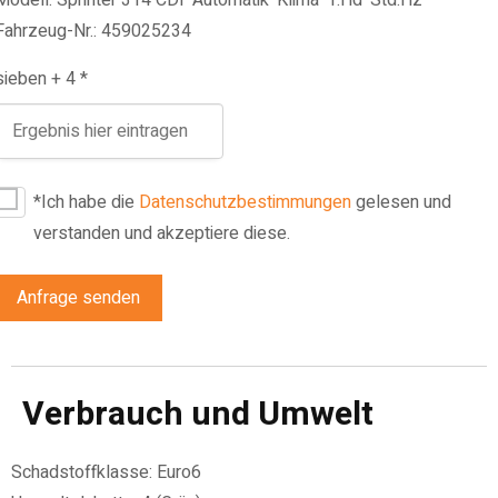
Modell: Sprinter 314 CDI*Automatik*Klima*1.Hd*Std.Hz*
Fahrzeug-Nr.: 459025234
sieben + 4 *
*Ich habe die
Datenschutzbestimmungen
gelesen und
verstanden und akzeptiere diese.
Anfrage senden
Verbrauch und Umwelt
Schadstoffklasse:
Euro6