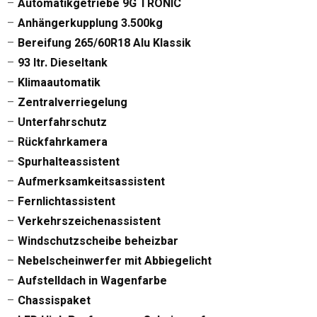
–
Automatikgetriebe 9G TRONIC
–
Anhängerkupplung 3.500kg
–
Bereifung 265/60R18 Alu Klassik
–
93 ltr. Dieseltank
–
Klimaautomatik
–
Zentralverriegelung
–
Unterfahrschutz
–
Rückfahrkamera
–
Spurhalteassistent
–
Aufmerksamkeitsassistent
–
Fernlichtassistent
–
Verkehrszeichenassistent
–
Windschutzscheibe beheizbar
–
Nebelscheinwerfer mit Abbiegelicht
–
Aufstelldach in Wagenfarbe
–
Chassispaket