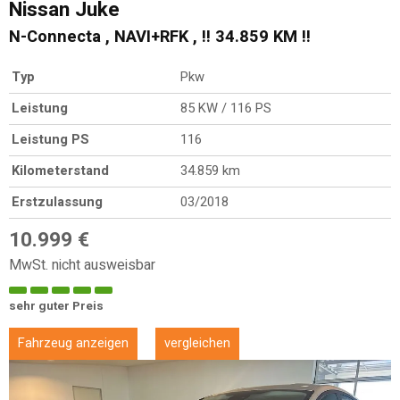
Nissan
Juke
N-Connecta , NAVI+RFK , !! 34.859 KM !!
Typ
Pkw
Leistung
85 KW / 116 PS
Leistung PS
116
Kilometerstand
34.859 km
Erstzulassung
03/2018
10.999 €
MwSt. nicht ausweisbar
sehr guter Preis
Fahrzeug anzeigen
vergleichen