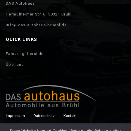
DAS Autohaus
Hermülheimer Str. 6; 50321 Brühl
info@das-autohaus-bruehl.de
QUICK LINKS
Fahrzeugübersicht
Über uns
Impressum
Datenschutz
Kontakt
Copyright © 2021 Autohaus Brühl. All right reserved.
Diese Website benutzt Cookies. Wenn du die Website weiter