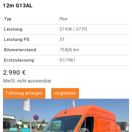
12m G13AL
Typ
Pkw
Leistung
27 KW / 37 PS
Leistung PS
37
Kilometerstand
75.826 km
Erstzulassung
01/1961
2.990 €
MwSt. nicht ausweisbar
Fahrzeug anzeigen
vergleichen