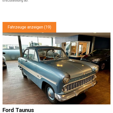
Erstzulassung ab:
Fahrzeuge anzeigen
(
19
)
Ford
Taunus