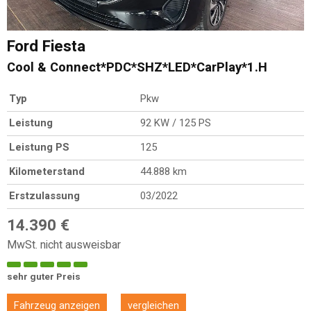
Ford
Fiesta
Cool & Connect*PDC*SHZ*LED*CarPlay*1.H
Typ
Pkw
Leistung
92 KW / 125 PS
Leistung PS
125
Kilometerstand
44.888 km
Erstzulassung
03/2022
14.390 €
MwSt. nicht ausweisbar
sehr guter Preis
Fahrzeug anzeigen
vergleichen