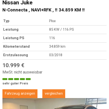
Nissan
Juke
N-Connecta , NAVI+RFK , !! 34.859 KM !!
Typ
Pkw
Leistung
85 KW / 116 PS
Leistung PS
116
Kilometerstand
34.859 km
Erstzulassung
03/2018
10.999 €
MwSt. nicht ausweisbar
sehr guter Preis
Fahrzeug anzeigen
vergleichen