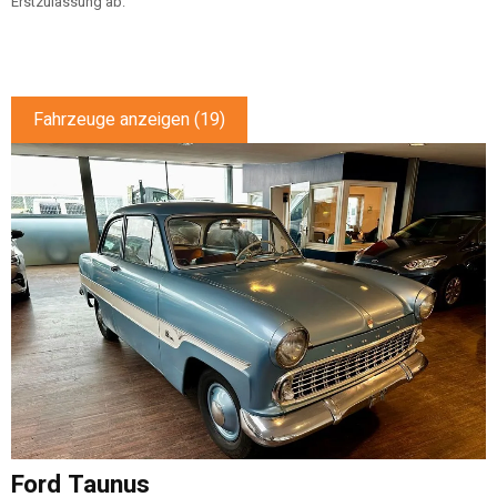
Erstzulassung ab:
Fahrzeuge anzeigen
(
19
)
Ford
Taunus