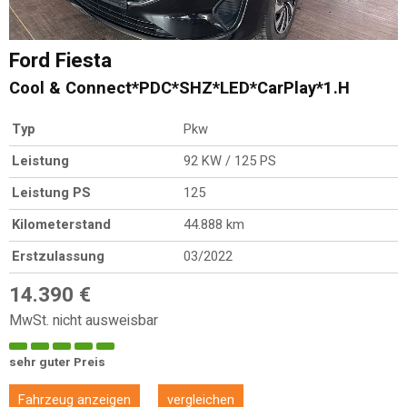
Ford
Fiesta
Cool & Connect*PDC*SHZ*LED*CarPlay*1.H
Typ
Pkw
Leistung
92 KW / 125 PS
Leistung PS
125
Kilometerstand
44.888 km
Erstzulassung
03/2022
14.390 €
MwSt. nicht ausweisbar
sehr guter Preis
Fahrzeug anzeigen
vergleichen