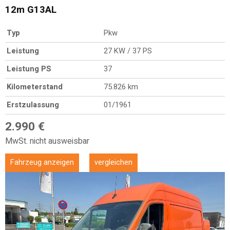
12m G13AL
Typ
Pkw
Leistung
27 KW / 37 PS
Leistung PS
37
Kilometerstand
75.826 km
Erstzulassung
01/1961
2.990 €
MwSt. nicht ausweisbar
Fahrzeug anzeigen
vergleichen