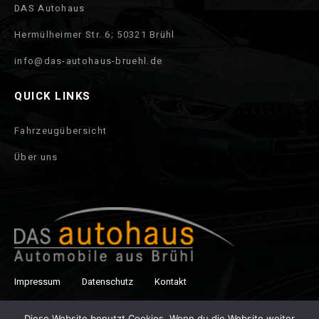
DAS Autohaus
Hermülheimer Str. 6; 50321 Brühl
info@das-autohaus-bruehl.de
QUICK LINKS
Fahrzeugübersicht
Über uns
Impressum
Datenschutz
Kontakt
Copyright © 2021 Autohaus Brühl. All right reserved.
Diese Website benutzt Cookies. Wenn du die Website weiter