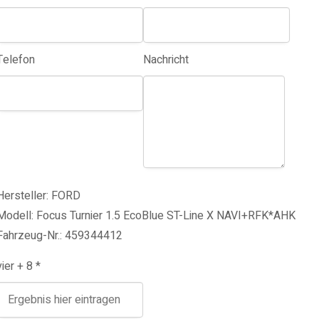
Telefon
Nachricht
Hersteller: FORD
Modell: Focus Turnier 1.5 EcoBlue ST-Line X NAVI+RFK*AHK
Fahrzeug-Nr.: 459344412
vier + 8 *