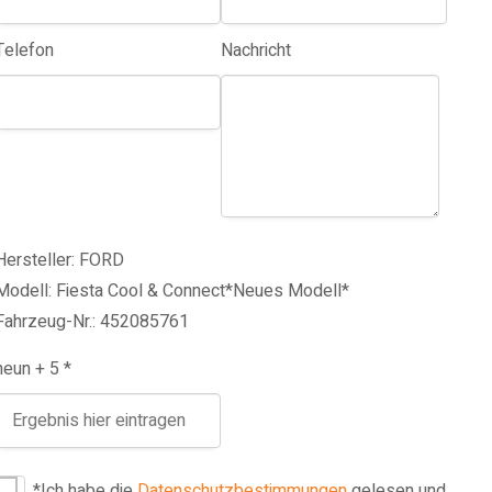
Telefon
Nachricht
Hersteller: FORD
Modell: Fiesta Cool & Connect*Neues Modell*
Fahrzeug-Nr.: 452085761
neun + 5 *
*Ich habe die
Datenschutzbestimmungen
gelesen und