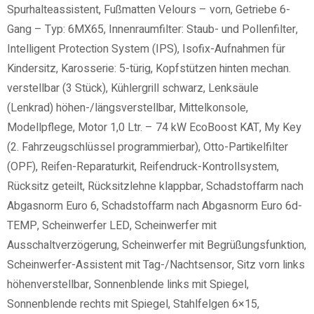
Spurhalteassistent, Fußmatten Velours – vorn, Getriebe 6-
Gang – Typ: 6MX65, Innenraumfilter: Staub- und Pollenfilter,
Intelligent Protection System (IPS), Isofix-Aufnahmen für
Kindersitz, Karosserie: 5-türig, Kopfstützen hinten mechan.
verstellbar (3 Stück), Kühlergrill schwarz, Lenksäule
(Lenkrad) höhen-/längsverstellbar, Mittelkonsole,
Modellpflege, Motor 1,0 Ltr. – 74 kW EcoBoost KAT, My Key
(2. Fahrzeugschlüssel programmierbar), Otto-Partikelfilter
(OPF), Reifen-Reparaturkit, Reifendruck-Kontrollsystem,
Rücksitz geteilt, Rücksitzlehne klappbar, Schadstoffarm nach
Abgasnorm Euro 6, Schadstoffarm nach Abgasnorm Euro 6d-
TEMP, Scheinwerfer LED, Scheinwerfer mit
Ausschaltverzögerung, Scheinwerfer mit Begrüßungsfunktion,
Scheinwerfer-Assistent mit Tag-/Nachtsensor, Sitz vorn links
höhenverstellbar, Sonnenblende links mit Spiegel,
Sonnenblende rechts mit Spiegel, Stahlfelgen 6×15,