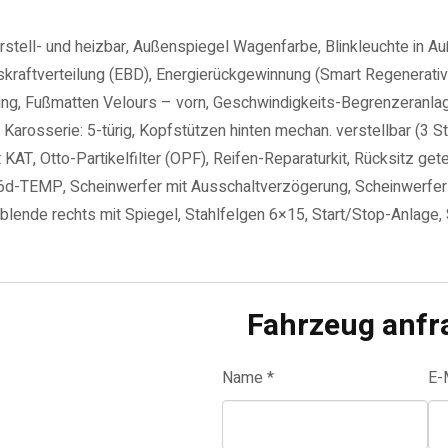
erstell- und heizbar, Außenspiegel Wagenfarbe, Blinkleuchte in A
skraftverteilung (EBD), Energierückgewinnung (Smart Regenerati
ng, Fußmatten Velours – vorn, Geschwindigkeits-Begrenzeranlage, 
Karosserie: 5-türig, Kopfstützen hinten mechan. verstellbar (3 St
KAT, Otto-Partikelfilter (OPF), Reifen-Reparaturkit, Rücksitz get
-TEMP, Scheinwerfer mit Ausschaltverzögerung, Scheinwerfer-As
nblende rechts mit Spiegel, Stahlfelgen 6×15, Start/Stop-Anlage
Fahrzeug anfr
Name *
E-